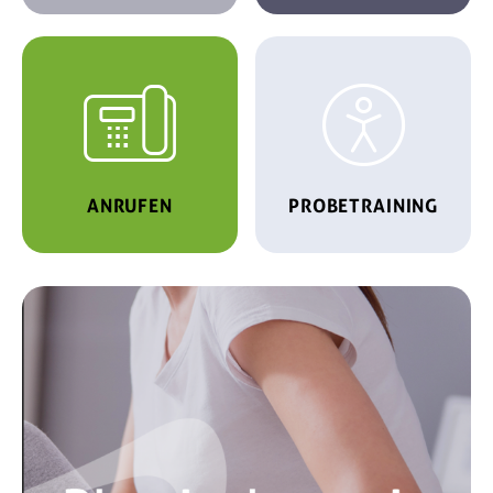


ANRUFEN
PROBETRAINING