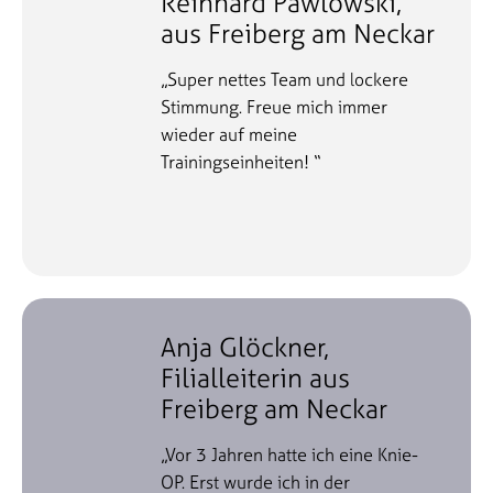
Reinhard Pawlowski,
aus Freiberg am Neckar
„Super nettes Team und lockere
Stimmung. Freue mich immer
wieder auf meine
Trainingseinheiten! “
Anja Glöckner,
Filialleiterin aus
Freiberg am Neckar
„Vor 3 Jahren hatte ich eine Knie-
OP. Erst wurde ich in der