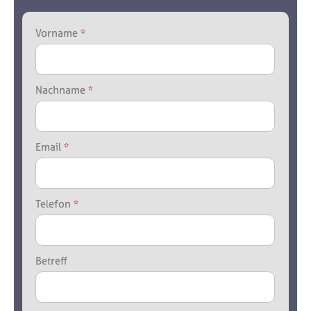
Allgemeine
Vorname
*
Anfrage
Nachname
*
Email
*
Telefon
*
Betreff